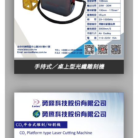
手持式／桌上型光纖雕刻機